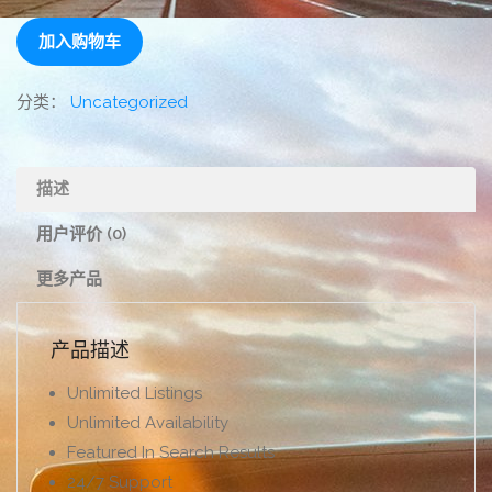
Proffesional
加入购物车
数
量
分类：
Uncategorized
描述
用户评价 (0)
更多产品
产品描述
Unlimited Listings
Unlimited Availability
Featured In Search Results
24/7 Support