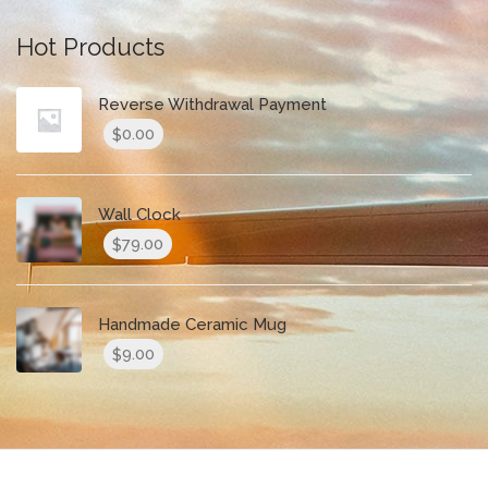
Hot Products
Reverse Withdrawal Payment
0.00
$
Wall Clock
79.00
$
Handmade Ceramic Mug
9.00
$