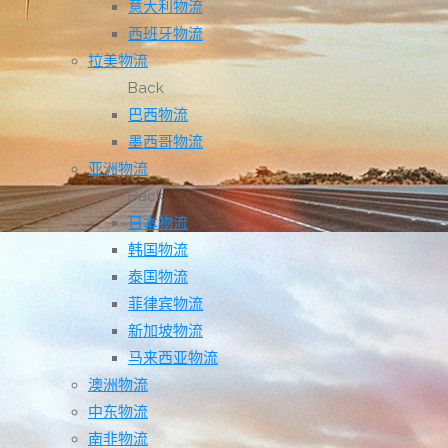
意大利物流
西班牙物流
拉美物流
Back
巴西物流
墨西哥物流
亚洲物流
Back
日本物流
韩国物流
泰国物流
菲律宾物流
新加坡物流
马来西亚物流
澳洲物流
中东物流
南非物流