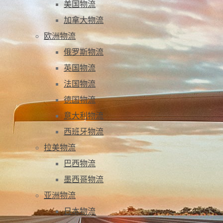
美国物流
加拿大物流
欧洲物流
俄罗斯物流
英国物流
法国物流
德国物流
意大利物流
西班牙物流
拉美物流
巴西物流
墨西哥物流
亚洲物流
日本物流