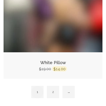
White Pillow
19.00
14.00
$
$
1
2
→