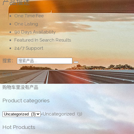
产品描述
One Time Fee
One Listing
90 Days Availability
Featured In Search Results
24/7 Support
搜索：
Cart
购物车里没有产品
Product categories
×
Uncategorized (3)
Hot Products