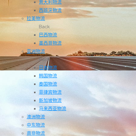
意大利物流
西班牙物流
拉美物流
Back
巴西物流
墨西哥物流
亚洲物流
Back
日本物流
韩国物流
泰国物流
菲律宾物流
新加坡物流
马来西亚物流
澳洲物流
中东物流
南非物流