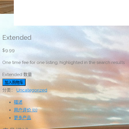
Extended
$
9.99
One time fee for one listing, highlighted in the search results
Extended 数量
加入购物车
分类：
Uncategorized
描述
用户评价 (0)
更多产品