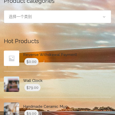
Product categories
选择一个类别
Hot Products
Reverse Withdrawal Payment
0.00
$
Wall Clock
79.00
$
Handmade Ceramic Mug
9.00
$