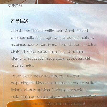
更多产品
产品描述
Ut euismod ultricies sollicitudin. Curabitur sed
dapibus nulla. Nulla eget iaculis lectus. Mauris ac
maximus neque. Nam in mauris quis libero sodales
eleifend. Morbi varius, nulla sit amet rutrum
elementum, est elit finibus tellus, ut tristique elit
risus at metus.
Lorem ipsum dolor sit amet, consectetur
adipiscing elit. Maecenas in pulvinar neque. Nulla
finibus lobortis pulvinar. Donec a consectetur
nulla. Nulla posuere sapien vitae lectus suscipit, et
pulvinar nisi tincidunt. Aliquam erat volutpat.