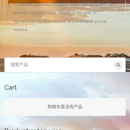
Curabitur convallis fringilla diam sed aliquam. Sed
tempor iaculis massa faucibus feugiat. In
fermentum facilisis massa, a consequat purus
viverra.
搜
索：
Cart
购物车里没有产品