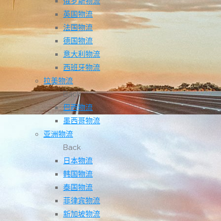
俄罗斯物流
英国物流
法国物流
德国物流
意大利物流
西班牙物流
拉美物流
Back
巴西物流
墨西哥物流
亚洲物流
Back
日本物流
韩国物流
泰国物流
菲律宾物流
新加坡物流