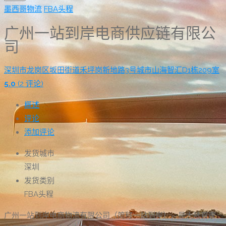
墨西哥物流
FBA头程
广州一站到岸电商供应链有限公
司
深圳市龙岗区坂田街道禾坪岗新地路3号城市山海智汇D1栋209室
5.0
(2 评论)
概述
评论
添加评论
发货城市
深圳
发货类别
FBA头程
广州一站到岸电商物流有限公司（简称一站到岸），是大陆首家