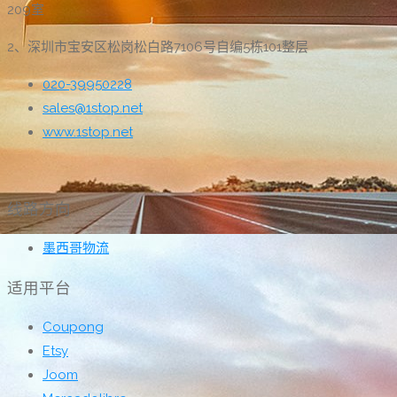
209室
2、深圳市宝安区松岗松白路7106号自编5栋101整层
020-39950228
sales@1stop.net
www.1stop.net
线路方向
墨西哥物流
适用平台
Coupong
Etsy
Joom