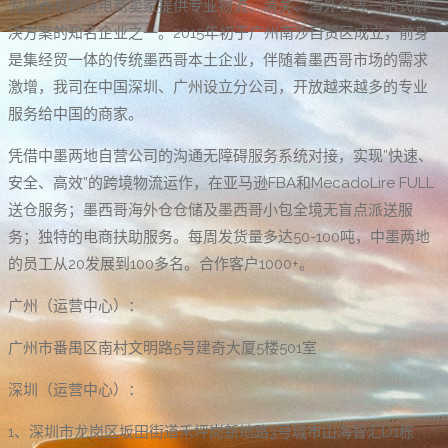
为墨西哥跨境电商卖家提供专业物流、清关、海外仓等一站式解
决方案的知名企业之一。2015年初于广州南沙自贸区成立，前身
是集经贸一体的传统墨西哥本土企业，伴随着墨西哥市场的需求
激增，我司在中国深圳、广州设立分公司，开放越来越多的专业
服务给中国的商家。
凭借中墨两地自营公司的沟通无障碍服务系统对接，实现”快速、
安全、高效”的跨境物流运作，在亚马逊FBA和MecadoLire FULL
送仓服务；墨西哥海外仓仓储及墨西哥小包全境无盲点派送服
务；独特的电商扶助服务。每周发货量多达50-100吨，中墨两地
的员工从20发展到100多名。合作客户1000+。
广州（运营中心）：
广州市番禺区南村文明路5号建奇大厦5楼501室
深圳（运营中心）：
1、深圳市龙岗区坂田街道禾坪岗新地路3号城市山海智汇D1栋