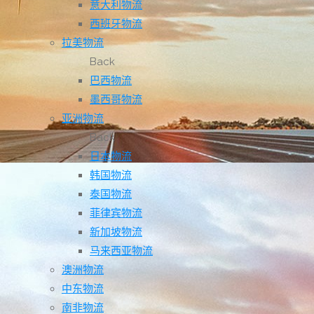
意大利物流
西班牙物流
拉美物流
Back
巴西物流
墨西哥物流
亚洲物流
Back
日本物流
韩国物流
泰国物流
菲律宾物流
新加坡物流
马来西亚物流
澳洲物流
中东物流
南非物流