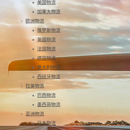
美国物流
加拿大物流
欧洲物流
俄罗斯物流
英国物流
法国物流
德国物流
意大利物流
西班牙物流
拉美物流
巴西物流
墨西哥物流
亚洲物流
日本物流