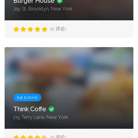
Burger House
Jay St, Brooklyn, New York
(0 评论)
Eat & Drink
Think Coffe
215 Terry Lane, New York
(0 评论)