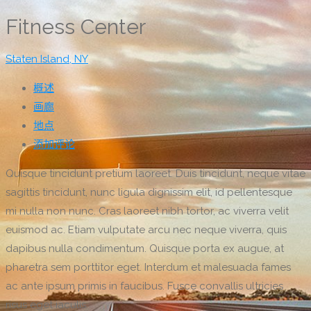
Fitness Center
Staten Island, NY
概述
画廊
地点
添加评论
Quisque tincidunt pretium laoreet. Duis tincidunt, neque vitae
sagittis tincidunt, nunc ligula dignissim elit, id pellentesque
mi nulla non nunc. Cras laoreet nibh tortor, ac viverra velit
euismod ac. Etiam vulputate arcu nec neque viverra, quis
dapibus nulla condimentum. Quisque porta ex augue, at
pharetra sem porttitor eget. Interdum et malesuada fames
ac ante ipsum primis in faucibus. Fusce convallis ultricies
risus eget iaculis.