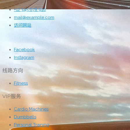
+12 345 678 910
mail@example.com
访问网站
Facebook
Instagram
线路方向
Fitness
VIP服务
Cardio Machines
Dumbbells
Personal Training