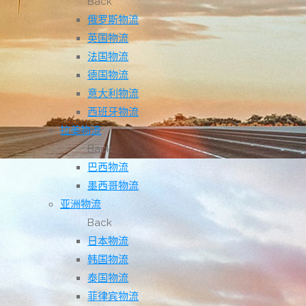
Back
俄罗斯物流
英国物流
法国物流
德国物流
意大利物流
西班牙物流
拉美物流
Back
巴西物流
墨西哥物流
亚洲物流
Back
日本物流
韩国物流
泰国物流
菲律宾物流