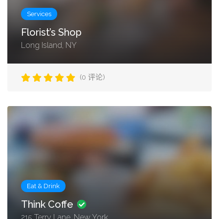
Services
Florist’s Shop
Long Island, NY
(0 评论)
Eat & Drink
Think Coffe
215 Terry Lane, New York