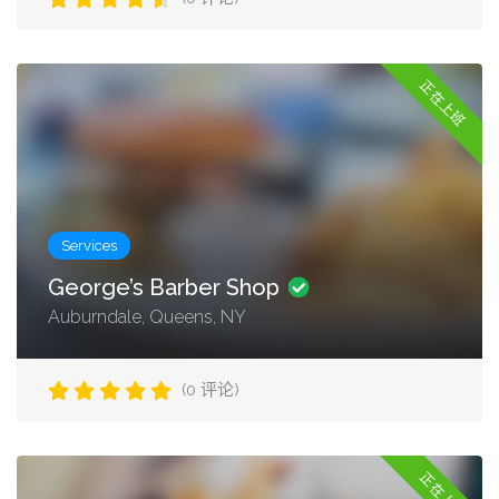
正在上班
Services
George’s Barber Shop
Auburndale, Queens, NY
(0 评论)
正在上班