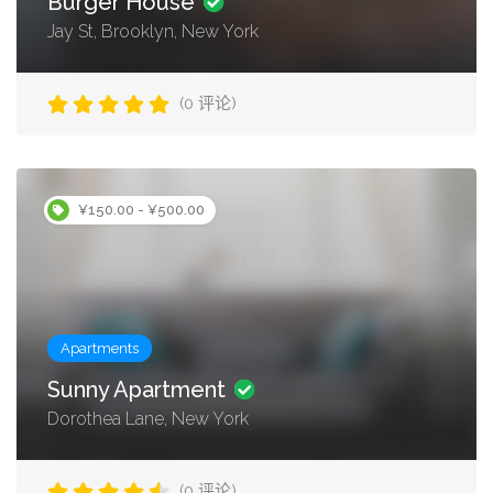
Burger House
Jay St, Brooklyn, New York
(0 评论)
¥150.00 - ¥500.00
Apartments
Sunny Apartment
Dorothea Lane, New York
(0 评论)