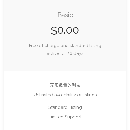
Basic
0.00
$
Free of charge one standard listing
active for 30 days
无限数量的列表
Unlimited availability of listings
Standard Listing
Limited Support