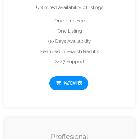
Unlimited availability of listings
One Time Fee
One Listing
90 Days Availability
Featured In Search Results
24/7 Support
添加列表
Proffesional