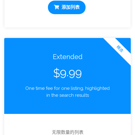
添加列表
精选
Extended
9.99
$
One time fee for one listing, highlighted
in the search results
无限数量的列表