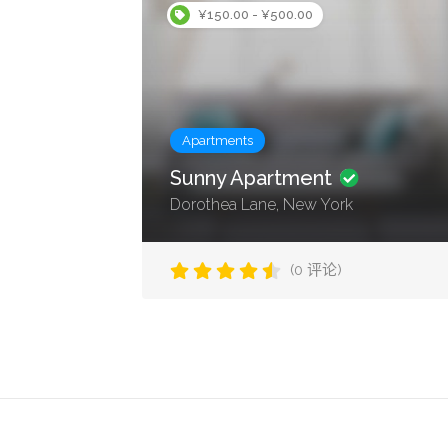
¥150.00 - ¥500.00
Apartments
Sunny Apartment
Dorothea Lane, New York
(0 评论)