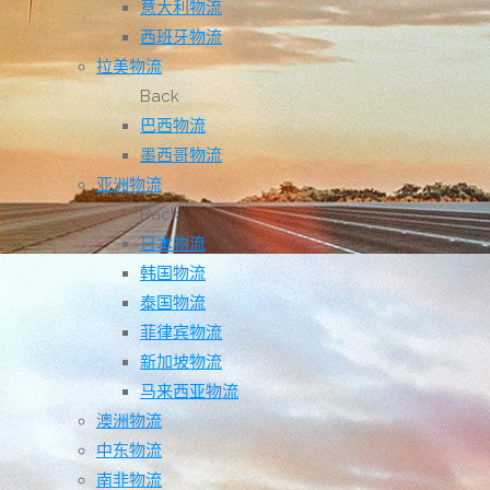
意大利物流
西班牙物流
拉美物流
Back
巴西物流
墨西哥物流
亚洲物流
Back
日本物流
韩国物流
泰国物流
菲律宾物流
新加坡物流
马来西亚物流
澳洲物流
中东物流
南非物流