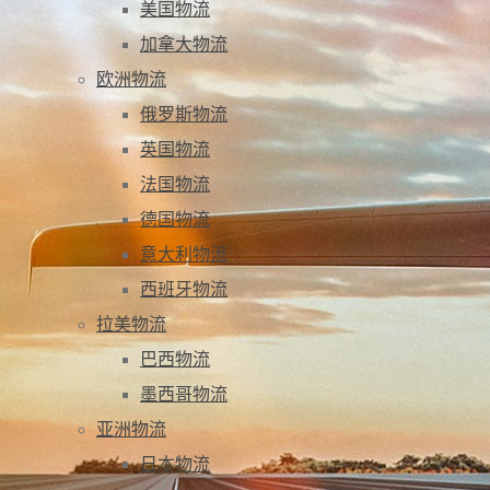
美国物流
加拿大物流
欧洲物流
俄罗斯物流
英国物流
法国物流
德国物流
意大利物流
西班牙物流
拉美物流
巴西物流
墨西哥物流
亚洲物流
日本物流