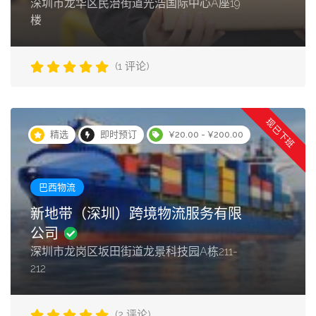
深圳市龙华区民治街道光浩国际中心A座19
楼
(1 评论)
现已下班
精选
即时预订
¥20.00 - ¥200.00
巴西物流
新地带（深圳）跨境物流服务有限
公司
深圳市龙岗区坂田街道龙景科技园A栋211-
212
(2 评论)