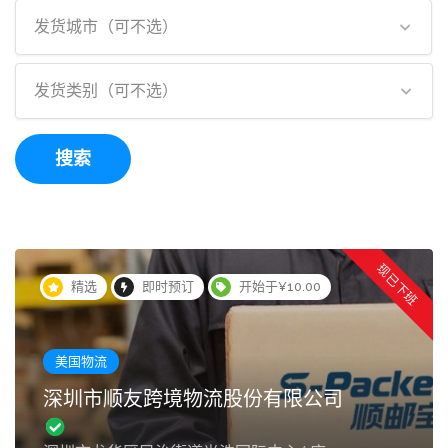
发货城市（可不选）
发货类别（可不选）
搜索
现已下班
精选
即时预订
开始于¥10.00
美国物流
深圳市顺友跨境物流股份有限公司